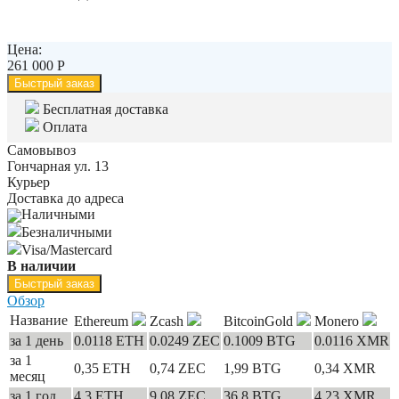
Цена:
261 000
Р
Быстрый заказ
Бесплатная доставка
Оплата
Самовывоз
Гончарная ул. 13
Курьер
Доставка до адреса
Наличными
Безналичными
Visa/Mastercard
В наличии
Быстрый заказ
Обзор
Название
Ethereum
Zcash
BitcoinGold
Monero
за 1 день
0.0118 ETH
0.0249 ZEC
0.1009 BTG
0.0116 XMR
за 1
0,35 ETH
0,74 ZEC
1,99 BTG
0,34 XMR
месяц
за 1 год
4,3 ETH
9,08 ZEC
36,8 BTG
4,23 XMR