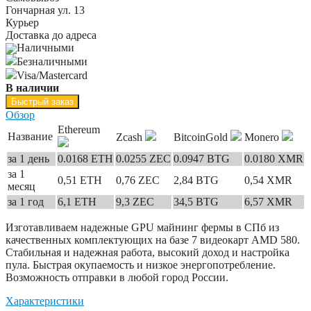
Гончарная ул. 13
Курьер
Доставка до адреса
Наличными
Безналичными
Visa/Mastercard
В наличии
Быстрый заказ
Обзор
Ethereum
Название
Zcash
BitcoinGold
Monero
за 1 день
0.0168 ETH
0.0255 ZEC
0.0947 BTG
0.0180 XMR
за 1
0,51 ETH
0,76 ZEC
2,84 BTG
0,54 XMR
месяц
за 1 год
6,1 ETH
9,3 ZEC
34,5 BTG
6,57 XMR
Изготавливаем надежные GPU майнинг фермы в СПб из
качественных комплектующих на базе 7 видеокарт AMD 580.
Стабильная и надежная работа, высокий доход и настройка
пула. Быстрая окупаемость и низкое энергопотребление.
Возможность отправки в любой город России.
Характеристики